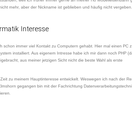
ntstanden, weil ich früher immer gerne an meiner H0 Modelleisenbahn 
icht mehr, aber der Nickname ist geblieben und häufig nicht vergeben
rmatik Interesse
ch schon immer viel Kontakt zu Computern gehabt. Hier mal einen P
ystem installiert. Aus eigenem Intresse habe ich mir dann noch PHP (
ebracht, aus meiner jetzigen Sicht nicht die beste Wahl als erste
e Zeit zu meinem Hauptinteresse entwickelt. Weswegen ich nach der R
lmshorn gegangen bin mit der Fachrichtung Datenverarbeitungstechni
ieren.