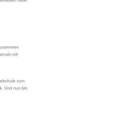
gebastelt habe.
.
C zusammen
damals mit
ealschule zum
k. Und nun bin