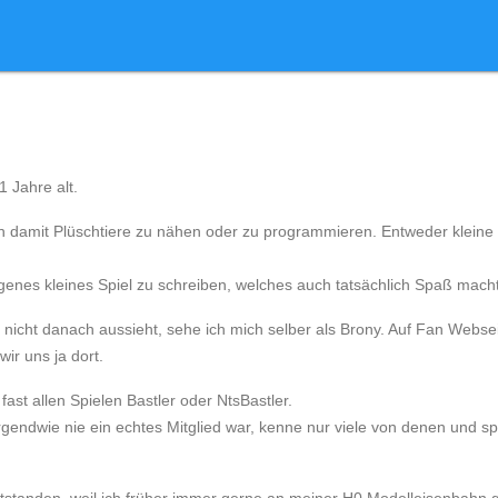
31 Jahre alt.
ich damit Plüschtiere zu nähen oder zu programmieren. Entweder klein
 eigenes kleines Spiel zu schreiben, welches auch tatsächlich Spaß macht
icht danach aussieht, sehe ich mich selber als Brony. Auf Fan Websei
wir uns ja dort.
 fast allen Spielen
Bastler
oder NtsBastler.
irgendwie nie ein echtes Mitglied war, kenne nur viele von denen und sp